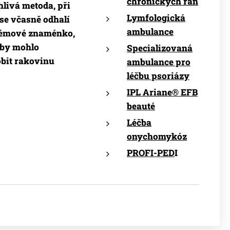
chronických ran
hlivá metoda, při
Lymfologická
 se včasně odhalí
ambulance
lémové znaménko,
 by mohlo
Specializovaná
bit rakovinu
ambulance pro
léčbu psoriázy
IPL Ariane® EFB
beauté
Léčba
onychomykóz
PROFI-PED
I