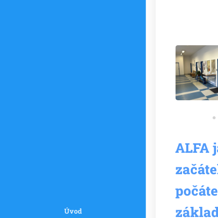
ALFA 
začáte
počáte
základ.
Úvod