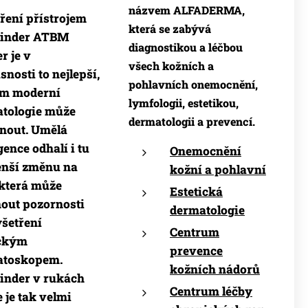
názvem ALFADERMA,
ření přístrojem
která se zabývá
Finder ATBM
diagnostikou a léčbou
r je v
všech kožních a
snosti to nejlepší,
pohlavních o
nemo
cnění,
ám moderní
lymfologii, estetikou,
tologie může
dermatologii a
prevencí.
nout. Umělá
gence odhalí i tu
Onemocnění
nší změnu na
kožní a pohlavní
 která může
Estetická
out pozornosti
dermatologie
yšetření
Centrum
ickým
prevence
atoskopem.
kožních nádorů
inder v rukách
Centrum léčby
e je tak velmi