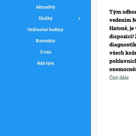
Aktuality
Tým odbor
Služby
vedením M
Hatoně, je
Ordinační hodiny
dispozici!
Kontakty
diagnostik
O nás
všech kož
pohlavníc
Náš tým
onemocněn
Číst dále