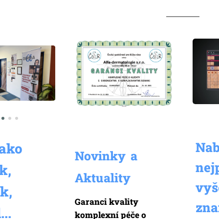
Nab
jako
Novinky
a
nej
k,
Aktuality
vyš
k,
Garanci kvality
zn
..
komplexní péče o