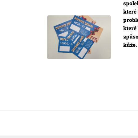
spole
které
prob
které
způso
kůže.