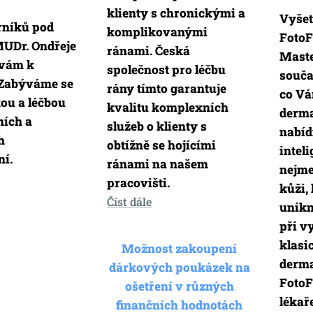
klienty s chronickými a
Vyšet
níků pod
komplikovanými
Foto
UDr. Ondřeje
ránami. Česká
Maste
 vám k
společnost pro léčbu
souča
 Zabýváme se
rány tímto garantuje
co V
ou a léčbou
kvalitu komplexních
derma
ních a
služeb o klienty s
nabíd
h
obtížně se hojícími
inteli
í.
ránami na našem
nejme
pracovišti.
kůži,
Číst dále
unikn
při v
klas
Možnost zakoupení
derm
dárkových poukázek na
FotoF
ošetření v různých
lékař
finančních hodnotách